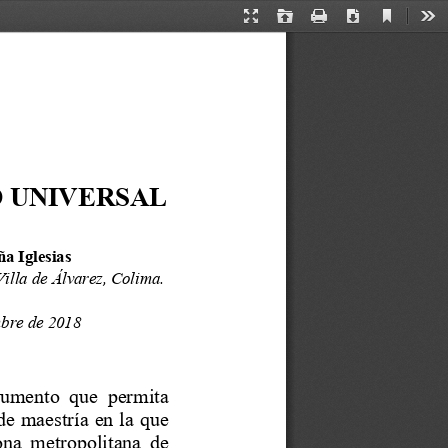
Current
Presentation
Open
Print
Download
Too
View
Mode
D UNIVERSAL
a Iglesias
Villa de Álvarez, Colima.
mbre
de 
2018
trumento 
que  permita
de maestría en la que 
zona  metropolitana  de 