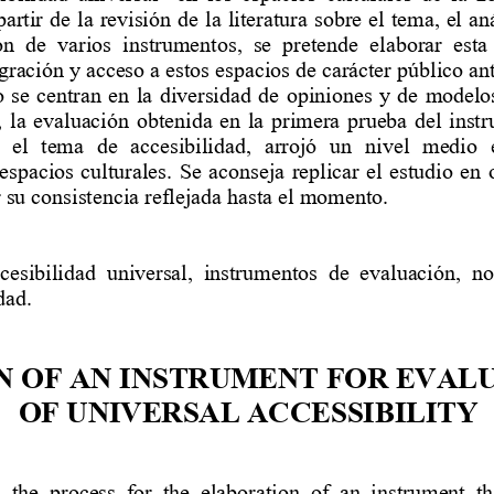
artir de la revisión de 
la literatura sobre el tema
, 
el aná
ón 
de  varios  instrumentos,  se  pretende  elaborar 
est
a
egración y acceso a estos espacios de carácter público
an
o 
se centran en la diversidad de opiniones y de modelo
, 
la 
evaluación
obtenida  en  la  primera  prueba  del  ins
  el  tema  de  accesibilidad
,
arrojó  un  nivel  medio  e
 espacios  culturales
.  Se  aconseja  replicar  el 
estudio
en  
 
su
consistencia reflejada hasta el momento
.
cesibilidad  universal,  instr
umentos  de  evaluación
, 
no
dad.
N OF AN INSTRUMENT FOR EVAL
OF UNIVERSAL ACCESSIBILITY
 the  process  for  the  elaboration  of  an  instrument  th