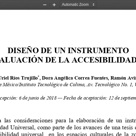
Zoom
Zoom
Out
In
DISEÑO DE UN INSTRUMENTO
ALUACIÓN DE LA ACCESIBILIDA
riel Ríos Trujillo
, 
Dora Angélica Correa Fuentes
, Ramón Aviñ
*
e 
México/Instituto Tecnológico de Colima
, 
Av. Tecnológico No. 1, 
ecepción
: 
6
de 
junio
de 
2018
—
Fecha de 
aceptación
: 
12
de 
septie
a
las  consideraciones
para  la  elaboración  de  un  ins
idad Universal, como parte de los avances de una tesis 
ibilidad  universal   
en 
los  espacios  culturales  de  la  