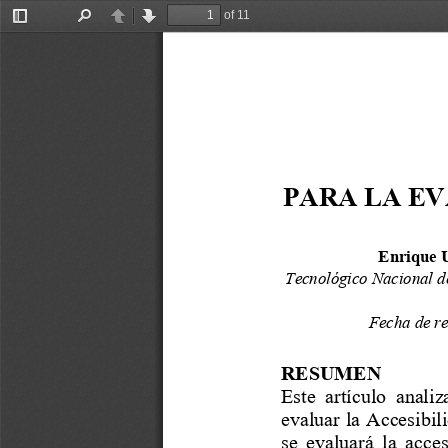
of 11
Toggle
Find
Previous
Next
Sidebar
PARA LA EV
Enrique U
Tecnológico Nacional d
Fecha de 
r
RESUMEN
Este
artículo 
analiz
evaluar la Accesibil
se 
evaluará
la  acces