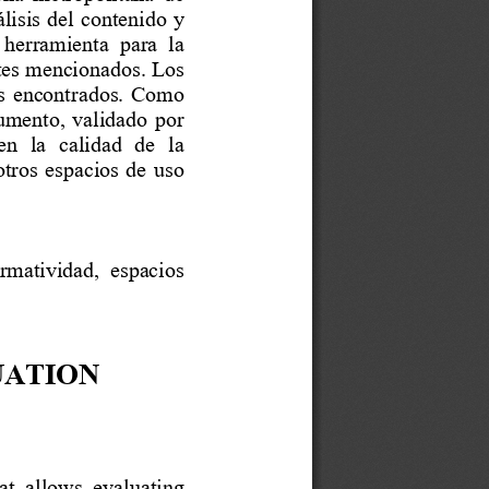
lisis 
del contenido y 
herramienta
para  la 
tes 
mencionados
. 
L
os 
s 
encontrados
. 
Como 
trumento
,  validado  por 
n  la  calidad  de  la 
otros  espacios  de  uso 
rmatividad, 
espacios 
UATION
at  allows 
evaluating