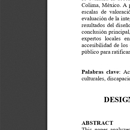
Colima, Méxic
o. A p
escalas  de  valoraci
evaluación 
de la int
resultados 
del diseñ
conclusión  principal
expertos  locales  en
accesibilidad  de  los 
público para ratificar
Palabras  clave
:  Ac
culturales
, discapaci
DESIG
ABSTRACT
This  paper 
analyzes 