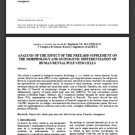
osteogénesis
________________________________________________________
*
beatriz.rodas@correo.uady.mx
Nota: Este artículo de 
inves
tigac
ión
es parte de Ingeniería
–
Revista Académica de la Facultad de Ingeniería, Universidad 
Autónoma de Yucatán, Vol. 
30
, No. 
1
, 
2026
, ISSN: 2448
-
8364
et al.
/ Ingeniería 
Vol. 
30
-
1
(202
6
) 
10
-
22
.
Angelica A. Serralta Interian
o
2
Congreso de Ciencias Exactas e Ingenierías (ConCEI
-
2)
ANALYSIS OF THE EFFECT OF THE 
FREEADD
SUPPLEMENT ON 
THE MORPHOLOGY AND OSTEOGENIC DIFFERENTIATION OF 
HUMAN DENTAL PULP STEM CELLS
Abstract
Cell culture is essential
in biological research, facilitating 
in vitro
studies on various diseases. In this 
context, fetal bovine serum (FBS) is a key supplement, providing the nutrients necessary for cell growth. 
However, its production raises important ethical concerns
,
and batch
-
to
-
batch variability can compromise 
the reproducibility of experimental results.
In response to these limitations, several companies have 
developed chemically defined and serum
-
free media, such as FreeAdd.
Therefore, this study
evaluated
the  effect  of 
FreeAdd
on 
morphology
,  changes  in  pluripotency 
gene  expression,  and  osteogenic 
differentiation  capacity  of  human  dental  pulp  stem  cells  (hDP
SCs
). 
We  used  conventional  culture 
medium (
α
-
Modified Eagle’s Medium), and a commercial medium designed for serum replacement 
(Ham’s  F10),  supplemented  with  either  FBS  (control)  or  FreeAdd. 
The  results  showed  that  cells 
exhibited a shorter morphology in the presence of FreeAdd compared to the fusiform shape observed 
with FBS. Despite this, no changes were detected in the transcript levels of pluripotency genes. However, 
under the supplementat
ion conditions used in this study, osteogenic differentiation was reduc
ed in the 
presence of FreeAdd.
Keywords:
Dental cells, dental pulp stem cells, fetal bovine serum, FreeAdd, osteogenesis
1.
Introducción
Sin embargo, 
la creciente demanda por el uso de 
La técnica de cultivo celular es una herramienta 
este  compuesto 
plantea  preocupaciones  éticas, 
fundamental y ampliamente utilizada en diversas 
dado que la sangre necesaria para su producción 
áreas  de  la  investigación  biológica,  como  el 
se  obtiene  de  fetos  bovinos  provenientes  de 
modelado   de   enfermedades,   la   medicina 
ganado preñado. Cada año, más de dos millones 
regenerativa y el estudio 
de células troncales, entre 