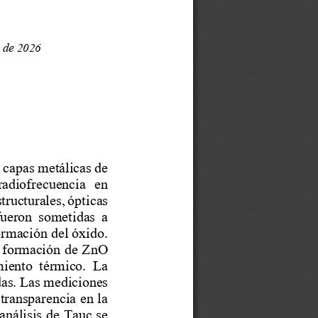
de 20
26
e capas metálicas de 
radiofrecuencia  en 
structurales, ópticas 
 fueron  sometidas  a 
ormación del óxido. 
a formación de ZnO 
miento  térmico.  La 
as.
Las mediciones 
transparencia en la 
análisis de Tauc se 