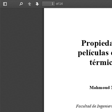
of 14
Toggle
Find
Previous
Next
Sidebar
Propieda
películas
térmic
Mahmoud N
Facultad de Ingenier