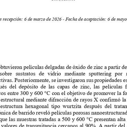
e recepción: 
6
de 
marzo
de 20
26
-
Fecha de aceptación: 
6
de 
mayo
obtuvieron películas delgadas de óxido de zinc a partir d
sobre  sustratos  de  vidrio  mediante  sputtering  por  
tivas. Posteriormente, se investigaron sus propiedades
e
ués  del  depósito  de  las  capas  de  zinc,  las  películas 
cos entre 300 y 600 °C con el objetivo de promover la f
 estructural mediante difracció
n de rayos X confirmó l
 estructura  hexagonal  tipo  wurtzita  después  del  trata
nica de barrido reveló películas porosas nanoestructurad
que las muestras tratadas a 500 y 600 °C presentan alta 
 valores de transmitancia cercanos al 90%. A partir del 