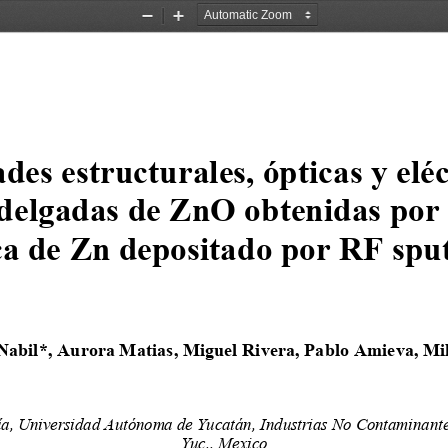
Zoom
Zoom
Out
In
des estructurales, ópticas y eléc
 delgadas de ZnO obtenidas por 
a de Zn depositado por 
RF 
spu
abil
*
, Aurora Matias, Miguel Rivera, Pablo Amieva, Mil
ía, Universidad Autónoma de Yucatán, 
Industrias No Contaminante
Yuc., Mexico