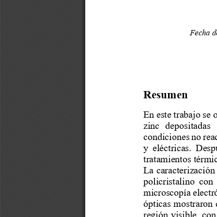
Fecha d
Resumen
En este trabajo se 
zinc  depositadas  
condiciones no reac
y  eléctricas.  Desp
tratamientos térmi
La caracterización
policristalino  con 
microscopía electró
ópticas mostraron 
región visible, con