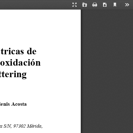
Current
Presentation
Open
Print
Download
Too
View
Mode
tricas de 
oxidación 
ttering
enis Acosta
s S/N, 97302 Mérida, 