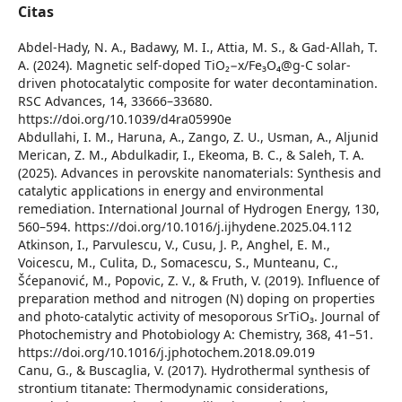
Citas
Abdel-Hady, N. A., Badawy, M. I., Attia, M. S., & Gad-Allah, T.
A. (2024). Magnetic self-doped TiO₂−x/Fe₃O₄@g-C solar-
driven photocatalytic composite for water decontamination.
RSC Advances, 14, 33666–33680.
https://doi.org/10.1039/d4ra05990e
Abdullahi, I. M., Haruna, A., Zango, Z. U., Usman, A., Aljunid
Merican, Z. M., Abdulkadir, I., Ekeoma, B. C., & Saleh, T. A.
(2025). Advances in perovskite nanomaterials: Synthesis and
catalytic applications in energy and environmental
remediation. International Journal of Hydrogen Energy, 130,
560–594. https://doi.org/10.1016/j.ijhydene.2025.04.112
Atkinson, I., Parvulescu, V., Cusu, J. P., Anghel, E. M.,
Voicescu, M., Culita, D., Somacescu, S., Munteanu, C.,
Šćepanović, M., Popovic, Z. V., & Fruth, V. (2019). Influence of
preparation method and nitrogen (N) doping on properties
and photo-catalytic activity of mesoporous SrTiO₃. Journal of
Photochemistry and Photobiology A: Chemistry, 368, 41–51.
https://doi.org/10.1016/j.jphotochem.2018.09.019
Canu, G., & Buscaglia, V. (2017). Hydrothermal synthesis of
strontium titanate: Thermodynamic considerations,