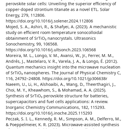
perovskite solar cells: Unveiling the superior efficiency of
copper-doped strontium titanate as a novel ETL. Solar
Energy, 279, 112806.
https://doi.org/10.1016/j.solener.2024.112806
Mojed, S. A., Ashiri, R., & Shafyei, A. (2023). A mechanistic
study on efficient room temperature sonocolloidal
obtainment of SrTiO₃ nanocrystals. Ultrasonics
Sonochemistry, 99, 106568.
https://doi.org/10.1016/j.ultsonch.2023.106568
Moreira, M. L., Longo, V. M., Avansi, W., Jr., Ferrer, M. M.,
Andrés, J., Mastelaro, V. R., Varela, J. A., & Longo, É. (2012).
Quantum mechanics insight into the microwave nucleation
of SrTiO₃ nanospheres. The Journal of Physical Chemistry C,
116, 24792–24808. https://doi.org/10.1021/jp306638r
Naeem, U., Li, H., Alshoaibi, A., Wang, D., Theerthagiri, J.,
Choi, M. Y., Kheawhom, S., & Mohamad, A. A. (2025).
Synthesis of SrTiO₃ perovskite structure for batteries,
supercapacitors and fuel cells applications: A review.
Inorganic Chemistry Communications, 182, 115293.
https://doi.org/10.1016/j.inoche.2025.115293
Peczak, S. I. L., Kennedy, R. M., Simpson, A. M., Delferro, M.,
& Poeppelmeier, K. R. (2023). Microwave-assisted synthesis