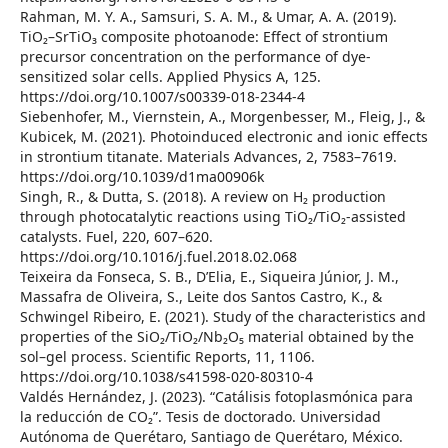
Rahman, M. Y. A., Samsuri, S. A. M., & Umar, A. A. (2019).
TiO₂–SrTiO₃ composite photoanode: Effect of strontium
precursor concentration on the performance of dye-
sensitized solar cells. Applied Physics A, 125.
https://doi.org/10.1007/s00339-018-2344-4
Siebenhofer, M., Viernstein, A., Morgenbesser, M., Fleig, J., &
Kubicek, M. (2021). Photoinduced electronic and ionic effects
in strontium titanate. Materials Advances, 2, 7583–7619.
https://doi.org/10.1039/d1ma00906k
Singh, R., & Dutta, S. (2018). A review on H₂ production
through photocatalytic reactions using TiO₂/TiO₂-assisted
catalysts. Fuel, 220, 607–620.
https://doi.org/10.1016/j.fuel.2018.02.068
Teixeira da Fonseca, S. B., D’Elia, E., Siqueira Júnior, J. M.,
Massafra de Oliveira, S., Leite dos Santos Castro, K., &
Schwingel Ribeiro, E. (2021). Study of the characteristics and
properties of the SiO₂/TiO₂/Nb₂O₅ material obtained by the
sol–gel process. Scientific Reports, 11, 1106.
https://doi.org/10.1038/s41598-020-80310-4
Valdés Hernández, J. (2023). “Catálisis fotoplasmónica para
la reducción de CO₂”. Tesis de doctorado. Universidad
Autónoma de Querétaro, Santiago de Querétaro, México.