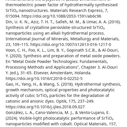
thermoelectric power factor of hydrothermally synthesised
SrTiO₃ nanostructures. Materials Research Express, 7,
015094. https://doi.org/10.1088/2053-1591/ab6c96
Din, U. K. N., Aziz, T. H. T., Salleh, M. M., & Umar, A. A. (2016).
Synthesis of crystalline perovskite-structured SrTiO₃
nanoparticles using an alkali hydrothermal process.
International Journal of Minerals, Metallurgy and Materials,
23, 109–115. https://doi.org/10.1007/s12613-016-1217-0
Voon, C. H., Foo, K. L., Lim, B. Y., Gopinath S.C.B., & Al-Douri,
Y. (2020). Synthesis and preparation of metal oxide powders.
En “Metal Oxide Powder Technologies: Fundamentals,
Processing Methods and Applications”, Chapter 3. Al-Douri
Y. (ed.), 31–65. Elsevier, Amsterdam, Holanda.
https://doi.org/10.1016/C2018-0-02252-5
Gao, H., Yang, H., & Wang, S. (2018). Hydrothermal synthesis,
growth mechanism, optical properties and photocatalytic
activity of cubic SrTiO₃ particles for the degradation of
cationic and anionic dyes. Optik, 175, 237–249.
https://doi.org/10.1016/j.ijleo.2018.09.027
González, L. A., Cano-Valencia, M. J., & Vento-Lujano, E.
(2024). Visible-light photocatalytic performance of SrTiO₃
nanoparticles modified with cobalt. Optical Materials, 157,