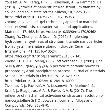
Youssef, A. M., Farag, H. K., El-Kheshen, A., & Hammad, F. F.
(2018). Synthesis of nano-structured strontium titanate by
sol–gel and solid state routes. Silicon, 10, 1225–1230.
https://doi.org/10.1007/s12633-017-9596-z
Zarkov, A. (2024). Sol–gel technology applied to materials
science: Synthesis, characterization and applications.
Materials, 17, 462. https://doi.org/10.3390/ma17020462
Zhang, Y., Zhong, L., & Duan, D. (2015). Single-step
hydrothermal synthesis of strontium titanate nanoparticles
from crystalline anatase titanium dioxide. Ceramics
International, 41, 13516–13524.
https://doi.org/10.1016/j.ceramint.2015.07.145
Zheng, H., Liu, X., Meng, G., & Toft Sørensen, O. (2001). Fine
SrTiO₃ and Sr(Mg₀.₄Ti₀.₆)O₃–δ perovskite ceramic powders
prepared by a sol–precipitation process. Journal of Materials
Science: Materials in Electronics, 12, 629–635.
https://doi.org/ 10.1023/A:1012841816099.
Živojinović, J., Pavlović, V. P., Kosanović, D., Marković, S.,
Krstić, J., Blagojević, V. A., & Pavlović, V. B. (2017). The
influence of mechanical activation on structural evolution of
nanocrystalline SrTiO₃ powders. Journal of Alloys and
Compounds, 695, 863–870.