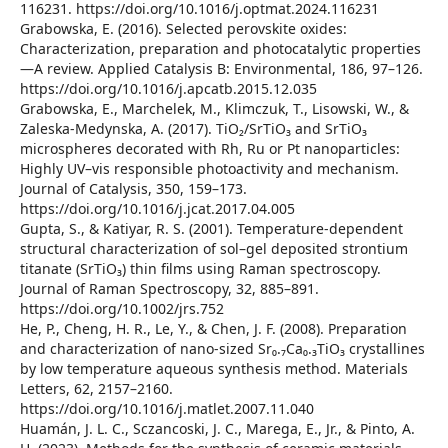
116231. https://doi.org/10.1016/j.optmat.2024.116231
Grabowska, E. (2016). Selected perovskite oxides:
Characterization, preparation and photocatalytic properties
—A review. Applied Catalysis B: Environmental, 186, 97–126.
https://doi.org/10.1016/j.apcatb.2015.12.035
Grabowska, E., Marchelek, M., Klimczuk, T., Lisowski, W., &
Zaleska-Medynska, A. (2017). TiO₂/SrTiO₃ and SrTiO₃
microspheres decorated with Rh, Ru or Pt nanoparticles:
Highly UV–vis responsible photoactivity and mechanism.
Journal of Catalysis, 350, 159–173.
https://doi.org/10.1016/j.jcat.2017.04.005
Gupta, S., & Katiyar, R. S. (2001). Temperature-dependent
structural characterization of sol–gel deposited strontium
titanate (SrTiO₃) thin films using Raman spectroscopy.
Journal of Raman Spectroscopy, 32, 885–891.
https://doi.org/10.1002/jrs.752
He, P., Cheng, H. R., Le, Y., & Chen, J. F. (2008). Preparation
and characterization of nano-sized Sr₀.₇Ca₀.₃TiO₃ crystallines
by low temperature aqueous synthesis method. Materials
Letters, 62, 2157–2160.
https://doi.org/10.1016/j.matlet.2007.11.040
Huamán, J. L. C., Sczancoski, J. C., Marega, E., Jr., & Pinto, A.