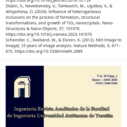
https://doi.org/10.1016/j.jallcom.2016.10.159
Zlobin, V., Nevedomskiy, V., Tomkovich, M., Ugolkov, V., &
Almjasheva, O. (2024). Influence of heterogeneous
inclusions on the process of formation, structural
transformations, and growth of TiO₂ nanocrystals. Nano-
Structures & Nano-Objects, 37, 101076.
https://doi.org/10.1016/j.nanoso.2023.101076
Scheinder, C., Rasband, W., & Eliceiri, K. (2012). NIH Image to
ImageJ: 25 years of image analysis. Nature Methods, 9, 671–
675. https://doi.org/10.1038/nmeth.2089