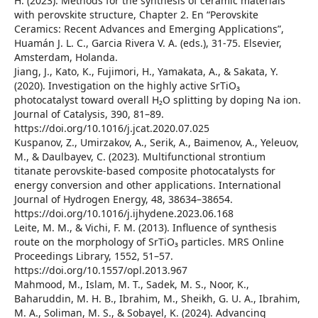
H. (2023). Methods for the synthesis of ceramic materials
with perovskite structure, Chapter 2. En “Perovskite
Ceramics: Recent Advances and Emerging Applications”,
Huamán J. L. C., Garcia Rivera V. A. (eds.), 31-75. Elsevier,
Amsterdam, Holanda.
Jiang, J., Kato, K., Fujimori, H., Yamakata, A., & Sakata, Y.
(2020). Investigation on the highly active SrTiO₃
photocatalyst toward overall H₂O splitting by doping Na ion.
Journal of Catalysis, 390, 81–89.
https://doi.org/10.1016/j.jcat.2020.07.025
Kuspanov, Z., Umirzakov, A., Serik, A., Baimenov, A., Yeleuov,
M., & Daulbayev, C. (2023). Multifunctional strontium
titanate perovskite-based composite photocatalysts for
energy conversion and other applications. International
Journal of Hydrogen Energy, 48, 38634–38654.
https://doi.org/10.1016/j.ijhydene.2023.06.168
Leite, M. M., & Vichi, F. M. (2013). Influence of synthesis
route on the morphology of SrTiO₃ particles. MRS Online
Proceedings Library, 1552, 51–57.
https://doi.org/10.1557/opl.2013.967
Mahmood, M., Islam, M. T., Sadek, M. S., Noor, K.,
Baharuddin, M. H. B., Ibrahim, M., Sheikh, G. U. A., Ibrahim,
M. A., Soliman, M. S., & Sobayel, K. (2024). Advancing