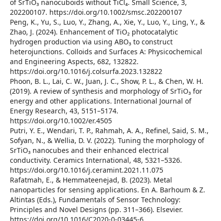
of SrTiO₃ nanocuboids without TiCl₄. Small Science, 3,
202200107. https://doi.org/10.1002/smsc.202200107
Peng, K., Yu, S., Luo, Y., Zhang, A., Xie, Y., Luo, Y., Ling, Y., &
Zhao, J. (2024). Enhancement of TiO₂ photocatalytic
hydrogen production via using ABO₃ to construct
heterojunctions. Colloids and Surfaces A: Physicochemical
and Engineering Aspects, 682, 132822.
https://doi.org/10.1016/j.colsurfa.2023.132822
Phoon, B. L., Lai, C. W., Juan, J. C., Show, P. L., & Chen, W. H.
(2019). A review of synthesis and morphology of SrTiO₃ for
energy and other applications. International Journal of
Energy Research, 43, 5151–5174.
https://doi.org/10.1002/er.4505
Putri, Y. E., Wendari, T. P., Rahmah, A. A., Refinel, Said, S. M.,
Sofyan, N., & Wellia, D. V. (2022). Tuning the morphology of
SrTiO₃ nanocubes and their enhanced electrical
conductivity. Ceramics International, 48, 5321–5326.
https://doi.org/10.1016/j.ceramint.2021.11.075
Rafatmah, E., & Hemmateenejad, B. (2023). Metal
nanoparticles for sensing applications. En A. Barhoum & Z.
Altintas (Eds.), Fundamentals of Sensor Technology:
Principles and Novel Designs (pp. 311–366). Elsevier.
https://doi.org/10.1016/C2020-0-03445-6