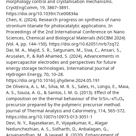
morphology control and crystallisation mechanisms.
CrystEngComm, 19, 3867–3891.
https://doi.org/10.1039/c7ce00834a
Chen, K. (2024). Research progress on synthesis of nano
strontium titanate for photocatalytic applications. In
Proceedings of the 2nd International Conference on Nano
Sciences, Chemical and Biological Materials (NSCBM 2024)
(Vol. 4, pp. 144–150). https://doi.org/10.62051/nrb7zq72
Dar, M. A., Majid, S. R., Satgunam, M., Siva, C., Ansari, S.,
Arusalan, P., & Rafi Ahamed, S. (2024). Advancements in
supercapacitor electrodes and perspectives for future
energy storage technologies. International Journal of
Hydrogen Energy, 70, 10–28.
https://doi.org/10.1016/j.ijhydene.2024.05.191
De Oliveira, A. L. M., Silva, M. R. S., Sales, H., Longo, E., Maia,
A. S., Souza, A. G., & Santos, I. M. G. (2013). Effect of the
composition on the thermal behaviour of the SrSn₁–xTiₓO₃
precursor prepared by the polymeric precursor method.
Journal of Thermal Analysis and Calorimetry, 114, 565–572.
https://doi.org/10.1007/s10973-013-3051-1
Devi, N. Y., Rajasekaran, P., Vijayakumar, K., Alagar
Nedunchezhian, A. S., Sidharth, D., Anbalagan, G.,
Arivanandhan, M., & Jayavel, R. (2020). Enhancement of