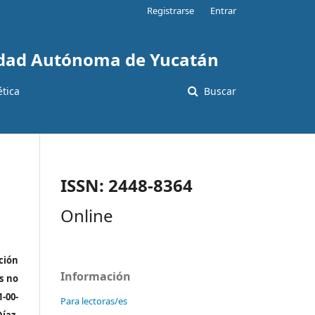
Registrarse
Entrar
sidad Autónoma de Yucatán
ética
Buscar
ISSN: 2448-8364
Online
ción
Información
s no
-00-
Para lectoras/es