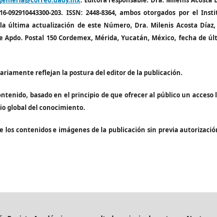
ngenieria@correo.uady.mx
.
Editora responsable: Dra. Milenis Acosta D
.
16-092910443300-203
ISSN: 2448-8364, ambos otorgados por el Insti
 la última actualización de este Número,
Dra. Milenis Acosta Díaz,
e Apdo. Postal 150 Cordemex, Mérida, Yucatán, México, fecha de úl
riamente reflejan la postura del editor de la publicación.
ntenido, basado en el principio de que ofrecer al público un acceso l
io global del conocimiento.
e los contenidos e imágenes de la publicación sin previa autorizació