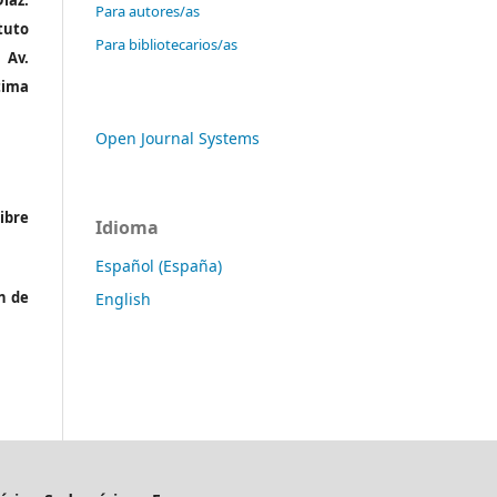
íaz.
Para autores/as
tuto
Para bibliotecarios/as
 Av.
tima
Open Journal Systems
ibre
Idioma
Español (España)
n de
English