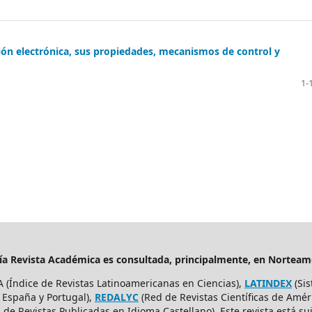
ión electrónica, sus propiedades, mecanismos de control y
1-
ería Revista Académica es consultada, principalmente, en Nortea
A (Índice de Revistas Latinoamericanas en Ciencias),
LATINDEX
(Sis
, España y Portugal),
REDALYC
(Red de Revistas Científicas de Améri
de Revistas Publicadas en Idioma Castellano). Este revista está s