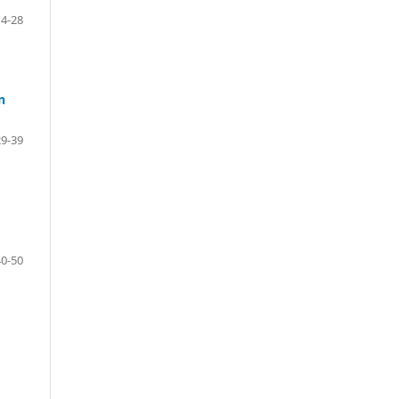
14-28
n
29-39
40-50