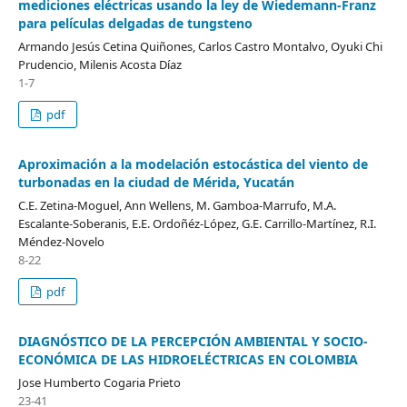
mediciones eléctricas usando la ley de Wiedemann-Franz
para películas delgadas de tungsteno
Armando Jesús Cetina Quiñones, Carlos Castro Montalvo, Oyuki Chi
Prudencio, Milenis Acosta Díaz
1-7
pdf
Aproximación a la modelación estocástica del viento de
turbonadas en la ciudad de Mérida, Yucatán
C.E. Zetina-Moguel, Ann Wellens, M. Gamboa-Marrufo, M.A.
Escalante-Soberanis, E.E. Ordoñéz-López, G.E. Carrillo-Martínez, R.I.
Méndez-Novelo
8-22
pdf
DIAGNÓSTICO DE LA PERCEPCIÓN AMBIENTAL Y SOCIO-
ECONÓMICA DE LAS HIDROELÉCTRICAS EN COLOMBIA
Jose Humberto Cogaria Prieto
23-41